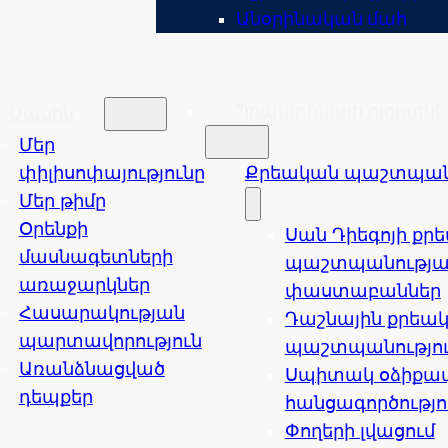
Անօրինական մահ
Պրակտիկայի ոլորտնե
Մասին
Մեր
փիլիսոփայությունը
Քրեական պաշտպանո
Մեր թիմը
Օրենքի
Սան Դիեգոյի քր
մասնագետների
պաշտպանությա
առաջարկներ
փաստաբաններ
Հասարակության
Դաշնային քրեա
պարտավորություն
պաշտպանությո
Առանձնացված
Սպիտակ օձիքա
դեպքեր
հանցագործությո
Փողերի լվացում