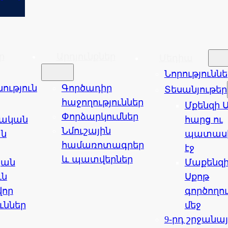
ր
Արդյունքներ
Մեդիա
Նորություննե
ւթյուն
Գործադիր
Տեսանյութեր
հաջողություններ
Մքենզի 
Փորձարկումներ
եական
հարց ու
Նմուշային
ն
պատաս
համառոտագրեր
էջ
և պատվերներ
կան
Մաքենզ
ւն
Սքոթ
վոր
գործողո
ւններ
մեջ
9-րդ շրջանա