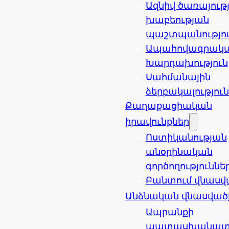
Ազնիվ ծառայությ
խաբեության
պաշտպանությո
Ապահովագրակ
Խարդախություն
Սահմանային
ձերբակալությու
Քաղաքացիական
իրավունքներ
Ոստիկանության
անօրինական
գործողություննե
Բանտում վնասվ
Անձնական վնասված
Ապրանքի
պատասխանատվո