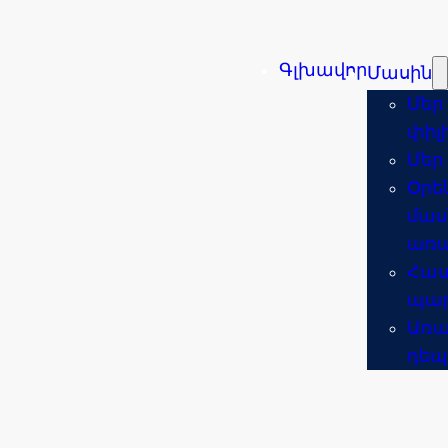
Գլխավոր
Մասին
Մեր
փիլ
Մեր
Օրե
մաս
առա
Հաս
պար
Առա
դեպ