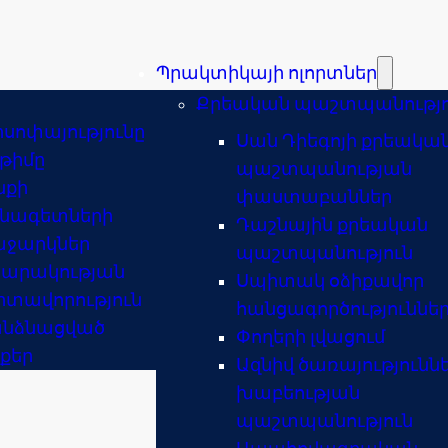
Պրակտիկայի ոլորտներ
Քրեական պաշտպանությո
իսոփայությունը
Սան Դիեգոյի քրեակա
 թիմը
պաշտպանության
նքի
փաստաբաններ
նագետների
Դաշնային քրեական
ջարկներ
պաշտպանություն
արակության
Սպիտակ օձիքավոր
տավորություն
հանցագործություննե
նձնացված
Փողերի լվացում
քեր
Ազնիվ ծառայությունն
խաբեության
պաշտպանություն