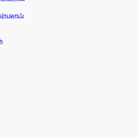
ւթյուն
հ