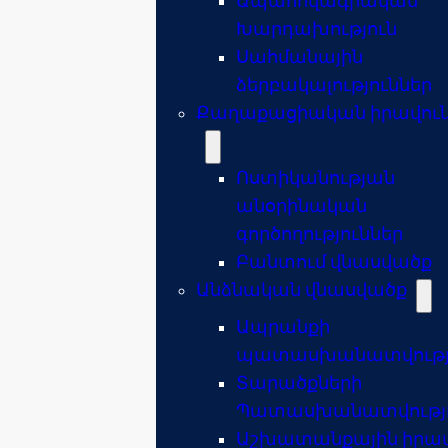
Ապահովագրական
Խարդախություն
Սահմանային
ձերբակալություններ
Քաղաքացիական իրավուն
Ոստիկանության
անօրինական
գործողություններ
Բանտում վնասվածք
Անձնական վնասվածք
Ապրանքի
պատասխանատվությ
Տարածքների
Պատասխանատվությ
Աշխատանքային իրավ