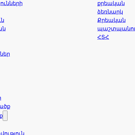
ունների
քրեական
ձեռնարկ
ւն
Քրեական
ան
պաշտպանու
ՀՏՀ
ններ
ր
ածք
ք
ւթյուն