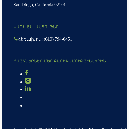
San Diego, California 92101
ԿԱՊԻ ՏԵՍԱՆՅՈՒԹԵՐ
Հեռախոս: (619) 794-0451
ՀԱՅՏՆԵՐՆԵՐ ՄԵՐ ԲԱՐԵԿԱՄՈՒԹՅՒՆՆԵՐԻՆ