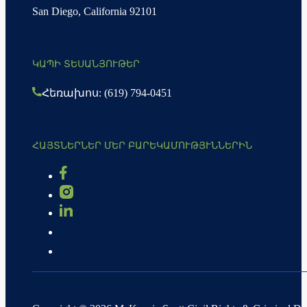
San Diego, California 92101
ԿԱՊԻ ՏԵՍԱՆՅՈՒԹԵՐ
Հեռախոս: (619) 794-0451
ՀԱՅՏՆԵՐՆԵՐ ՄԵՐ ԲԱՐԵԿԱՄՈՒԹՅՒՆՆԵՐԻՆ