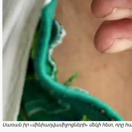
Սառան իր «մինիաղվամիջոցների» մեկի հետ, որը հա