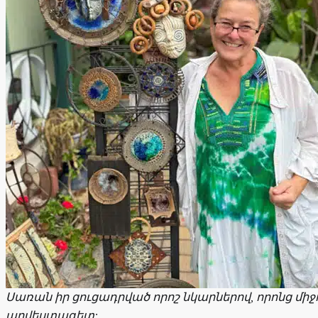
Սառան իր ցուցադրված որոշ նկարներով, որոնց միջո
արվեստագետ: