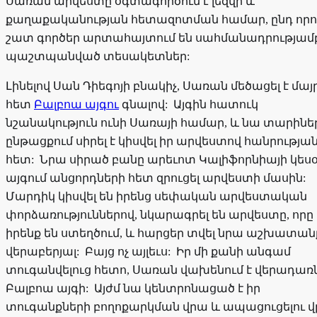
Սառան արվեստը օգտագործում է լեզվի և
քաղաքականության հետազոտման համար, ընդ որո
շատ գործեր արտահայտում են սահմանադրությամ
պաշտպանված տեսակետներ:
Լինելով Սան Դիեգոյի բնակիչ, Սառան մեծացել է մայ
հետ
Բալբոա այգու
գնալով: Այգին հատուկ
նշանակություն ունի Սառայի համար, և նա տարինե
ընթացքում սիրել է կիսվել իր արվեստով հանրությա
հետ: Նրա սիրած բանը արեւոտ Կալիֆորնիայի կեսօ
այգում անցորդների հետ զրուցել արվեստի մասին:
Մարդիկ կիսվել են իրենց սեփական արվեստական
փորձառություններով, նկարագրել են արվեստը, որը
իրենք են ստեղծում, և հարցեր տվել նրա աշխատան
վերաբերյալ: Բայց ոչ այլեւս: Իր մի քանի անգամ
տուգանվելուց հետո, Սառան վախենում է վերադառ
Բալբոա այգի: Այժմ նա կենտրոնացած է իր
տուգանքների բողոքարկման վրա և ապացուցելու վ