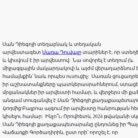
Սան Դիեգոյի տեղաբնակ և տեղական
արվեստագետ
Սառա Դուվալը
տարիներ է, որ ստեղծ
և կիսվում է իր արվեստով: Նա սովորել է տեղում (և
միջազգային մակարդակով) և այժմ վերադարձնում 
համայնքին՝ նաև որպես ուսուցիչ: Սառան ցուցադրել
իր աշխատանքները պատկերասրահներում, ստացել
մրցանակներ իր արվեստի համար, և վերջերս մի քա
անգամ տուգանվել է
Սան Դիեգոյի քաղաքապետար
կողմից
Բալբոա այգում իր արվեստը հանրության հ
կիսելու համար: Ինչո՞ւ։ Որովհետև 2024 թվականի սկ
Սան Դիեգոյի քաղաքապետարանը ընդունեց իր Պա
Վաճառքի Գործադիրին, ըստ որի՝ որոշել է, որ