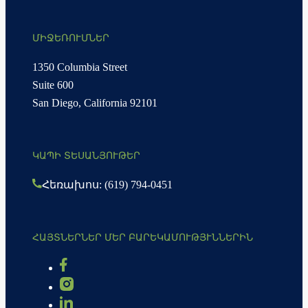
ՄԻՋԵՌՈՒՄՆԵՐ
1350 Columbia Street
Suite 600
San Diego, California 92101
ԿԱՊԻ ՏԵՍԱՆՅՈՒԹԵՐ
Հեռախոս: (619) 794-0451
ՀԱՅՏՆԵՐՆԵՐ ՄԵՐ ԲԱՐԵԿԱՄՈՒԹՅՒՆՆԵՐԻՆ