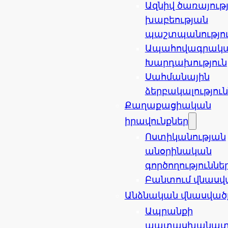
Ազնիվ ծառայությ
խաբեության
պաշտպանությո
Ապահովագրակ
Խարդախություն
Սահմանային
ձերբակալությու
Քաղաքացիական
իրավունքներ
Ոստիկանության
անօրինական
գործողություննե
Բանտում վնասվ
Անձնական վնասված
Ապրանքի
պատասխանատվո