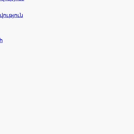
ւթյուն
հ