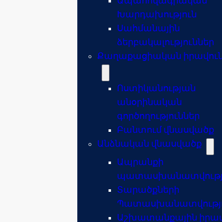
Ապահովագրական
Խարդախություն
Սահմանային
ձերբակալություններ
Քաղաքացիական իրավուն
Ոստիկանության
անօրինական
գործողություններ
Բանտում վնասվածք
Անձնական վնասվածք
Ապրանքի
պատասխանատվությ
Տարածքների
Պատասխանատվությ
Աշխատանքային իրավ