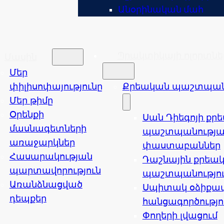
Անօրինական մահ
Պրակտիկայի ոլորտնե
Մասին
Մեր
փիլիսոփայությունը
Քրեական պաշտպանո
Մեր թիմը
Օրենքի
Սան Դիեգոյի քր
մասնագետների
պաշտպանությա
առաջարկներ
փաստաբաններ
Հասարակության
Դաշնային քրեա
պարտավորություն
պաշտպանությո
Առանձնացված
Սպիտակ օձիքա
դեպքեր
հանցագործությո
Փողերի լվացում