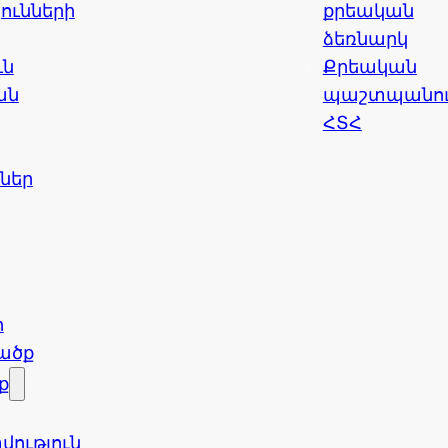
ունների
քրեական
ձեռնարկ
ւն
Քրեական
ան
պաշտպանու
ՀՏՀ
ններ
ր
ածք
ք
ւթյուն