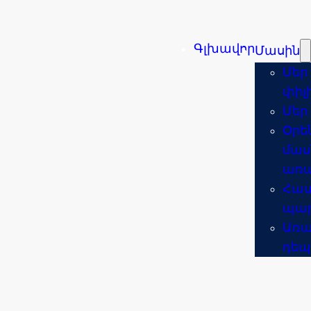
Գլխավոր
Մասին
Մեր
փիլ
Մեր
Օրե
մաս
առա
Հաս
պար
Առա
դեպ