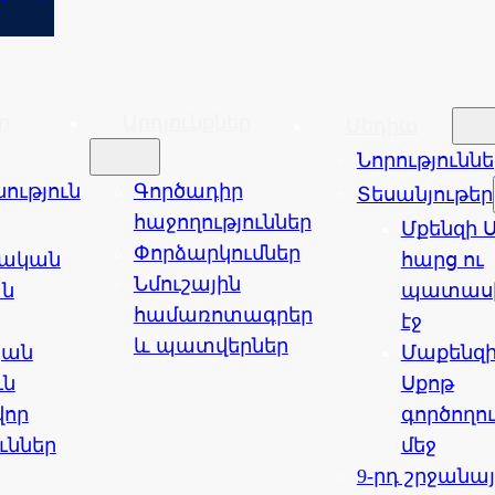
ր
Արդյունքներ
Մեդիա
Նորություննե
ւթյուն
Գործադիր
Տեսանյութեր
հաջողություններ
Մքենզի 
Փորձարկումներ
եական
հարց ու
Նմուշային
ն
պատաս
համառոտագրեր
էջ
և պատվերներ
կան
Մաքենզ
ւն
Սքոթ
վոր
գործողո
ւններ
մեջ
9-րդ շրջանա