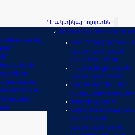
Պրակտիկայի ոլորտներ
Քրեական պաշտպանությո
իսոփայությունը
Սան Դիեգոյի քրեակա
 թիմը
պաշտպանության
նքի
փաստաբաններ
նագետների
Դաշնային քրեական
ջարկներ
պաշտպանություն
արակության
Սպիտակ օձիքավոր
տավորություն
հանցագործություննե
նձնացված
Փողերի լվացում
քեր
Ազնիվ ծառայությունն
խաբեության
պաշտպանություն