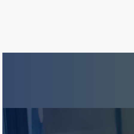
¿Cómo representan 
defensores a alguie
es culpable?