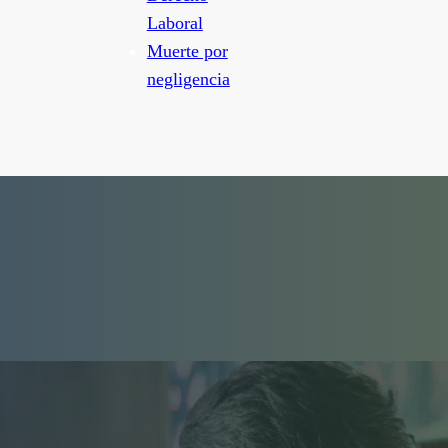
Laboral
Muerte por
negligencia
los abogados
n que saben que