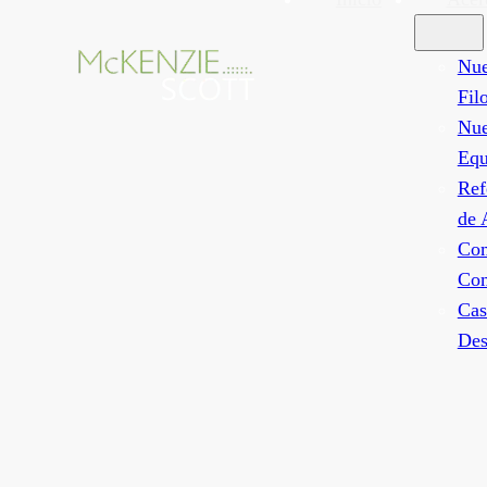
Nue
Fil
Nue
Equ
Ref
de 
Co
Com
Cas
Des