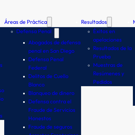
Áreas de Práctica
Resultados
Defensa Penal
Éxitos en
apelaciones
Abogados de defensa
Resultados de la
penal en San Diego
Prueba
Defensa Penal
s
Muestras de
Federal
Resúmenes y
Delitos de Cuello
Pedidos
Blanco
so
Blanqueo de dinero
io
Defensa contra el
Fraude de Servicios
s
Honestos
Fraude de seguros