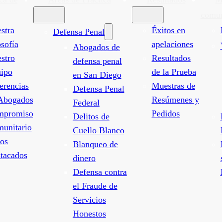
comun
stra
Éxitos en
Defensa Penal
osofía
apelaciones
Abogados de
stro
Resultados
defensa penal
ipo
de la Prueba
en San Diego
erencias
Muestras de
Defensa Penal
Abogados
Resúmenes y
Federal
mpromiso
Pedidos
Delitos de
unitario
Cuello Blanco
os
Blanqueo de
tacados
dinero
Defensa contra
el Fraude de
Servicios
Honestos