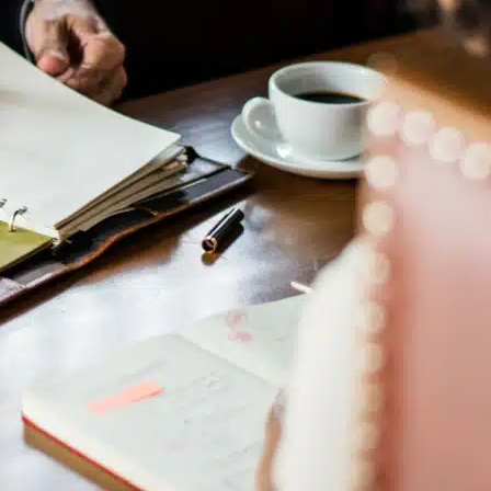
¿Cómo afectan las decisiones de la
Corte Suprema a la gente común?
octubre 23, 2025
Cómo las
resoluciones de la
Corte Suprema
conforman tus